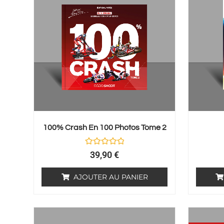
100% Crash En 100 Photos Tome 2
Note
39,90
€
0
sur
5
AJOUTER AU PANIER