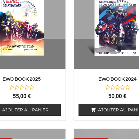
EWC BOOK 2025
EWC BOOK 2024
Note
Note
55,00
€
50,00
€
0
0
sur
sur
5
5
AJOUTER AU PANIER
AJOUTER AU PANI