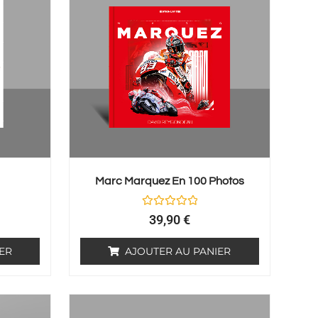
Marc Marquez En 100 Photos
Note
39,90
€
0
sur
5
ER
AJOUTER AU PANIER